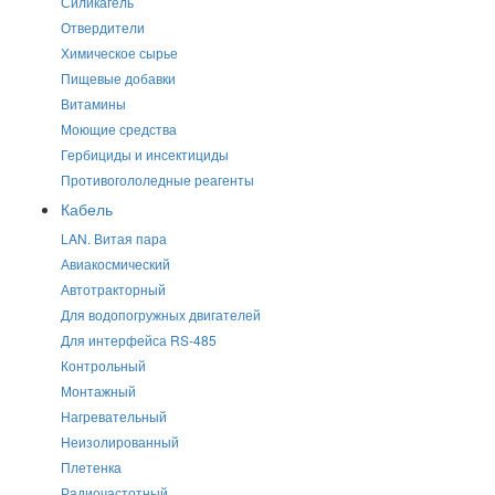
Силикагель
Отвердители
Химическое сырье
Пищевые добавки
Витамины
Моющие средства
Гербициды и инсектициды
Противогололедные реагенты
Кабель
LAN. Витая пара
Авиакосмический
Автотракторный
Для водопогружных двигателей
Для интерфейса RS-485
Контрольный
Монтажный
Нагревательный
Неизолированный
Плетенка
Радиочастотный