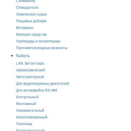
Силикагель
Отвердители
Химическое сырье
Пищевые добавки
Витамины
Моющие средства
Гербициды и инсектициды
Противогололедные реагенты
Кабель
LAN. Витая пара
Авиакосмический
Автотракторный
Для водопогружных двигателей
Для интерфейса RS-485
Контрольный
Монтажный
Нагревательный
Неизолированный
Плетенка
Радиочастотный