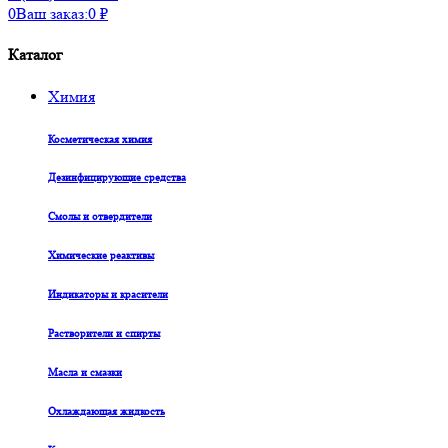
0
Ваш заказ:
0
₽
Каталог
Химия
Косметическая химия
Дезинфицирующие средства
Смолы и отвердители
Химические реактивы
Индикаторы и красители
Растворители и спирты
Масла и смазки
Охлаждающая жидкость