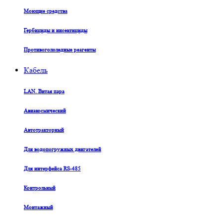
Моющие средства
Гербициды и инсектициды
Противогололедные реагенты
Кабель
LAN. Витая пара
Авиакосмический
Автотракторный
Для водопогружных двигателей
Для интерфейса RS-485
Контрольный
Монтажный