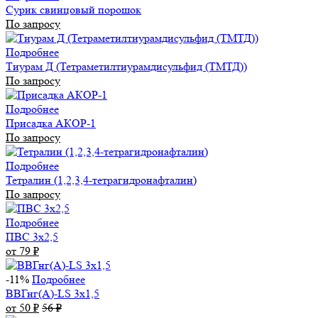
Сурик свинцовый порошок
По запросу
Подробнее
Тиурам Д (Тетраметилтиурамдисульфид (ТМТД))
По запросу
Подробнее
Присадка АКОР-1
По запросу
Подробнее
Тетралин (1,2,3,4-тетрагидронафталин)
По запросу
Подробнее
ПВС 3х2,5
от 79
₽
-11%
Подробнее
ВВГнг(А)-LS 3х1,5
от 50
₽
56
₽