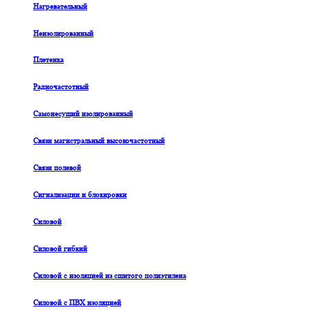
Нагревательный
Неизолированный
Плетенка
Радиочастотный
Самонесущий изолированный
Связи магистральный высокочастотный
Связи полевой
Сигнализации и блокировки
Силовой
Силовой гибкий
Силовой с изоляцией из сшитого полиэтилена
Силовой с ПВХ изоляцией