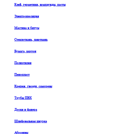
Клей, герметики, компаунды, пасты
Электроизоляция
Мастика и битум
Стеклоткань, лакоткань
Бумага, картон
Полиэтилен
Пенопласт
Крепеж, гвозди, саморезы
Трубы ПВХ
Доски и фанера
Шлифовальная шкурка
Абразивы