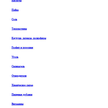
Кислоты
Пайка
Соль
Техпластины
Каучуки, латексы, полиэфиры
Графит и порошки
Уголь
Силикагель
Отвердители
Химическое сырье
Пищевые добавки
Витамины