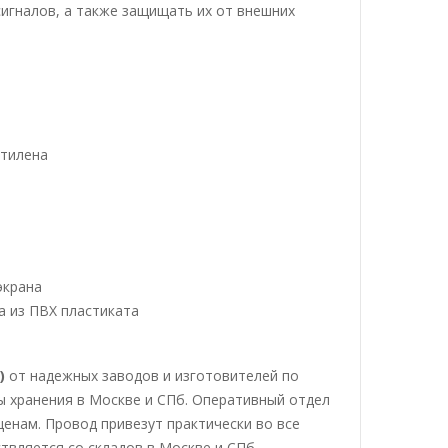
игналов, а также защищать их от внешних
этилена
экрана
а из ПВХ пластиката
)
от надежных заводов и изготовителей по
ы хранения в Москве и СПб. Оперативный отдел
енам. Провод привезут практически во все
твляется со складов в Москве и СПб.