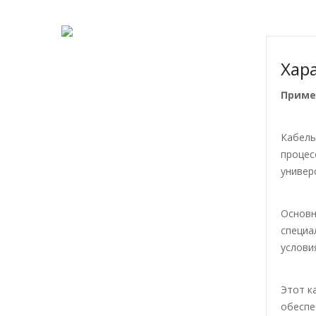
Хар
Приме
Кабель
процес
универ
Основн
специа
услови
Этот к
обеспе