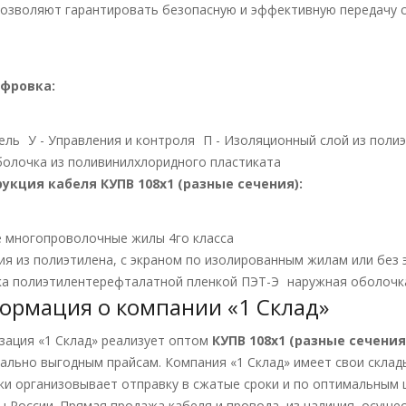
озволяют гарантировать безопасную и эффективную передачу с
фровка:
бель
У - Управления и контроля
П - Изоляционный слой из поли
олочка из поливинилхлоридного пластиката
укция кабеля КУПВ 108х1 (разные сечения):
 многопроволочные жилы 4го класса
ия из полиэтилена, с экраном по изолированным жилам или без 
а полиэтилентерефталатной пленкой ПЭТ-Э
наружная оболочк
ормация о компании «1 Склад»
зация «1 Склад» реализует оптом
КУПВ 108х1 (разные сечения
ально выгодным прайсам. Компания «1 Склад» имеет свои склад
ки организовывает отправку в сжатые сроки и по оптимальным ц
ы России. Прямая продажа кабеля и провода, из наличия, осущес