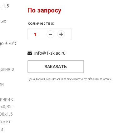
; 1,5
По запросу
ные
Количество:
до +70°С
info@1-sklad.ru
ЗАКАЗАТЬ
ания в
Цена может меняться в зависимости от объема закупки
ми
ичии с
х0,35 -
108х1,5
может
ли