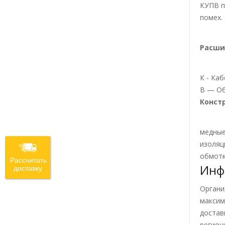
КУПВ п
помех.
Расши
К - Ка
В — Об
Констр
медные
изоляц
обмотк
Рассчитать
Инф
доставку
Органи
максим
достав
регион