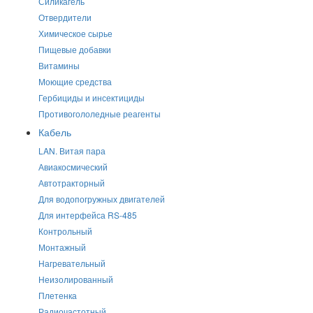
Силикагель
Отвердители
Химическое сырье
Пищевые добавки
Витамины
Моющие средства
Гербициды и инсектициды
Противогололедные реагенты
Кабель
LAN. Витая пара
Авиакосмический
Автотракторный
Для водопогружных двигателей
Для интерфейса RS-485
Контрольный
Монтажный
Нагревательный
Неизолированный
Плетенка
Радиочастотный