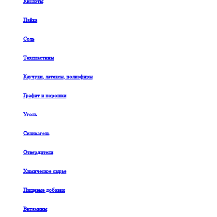
Кислоты
Пайка
Соль
Техпластины
Каучуки, латексы, полиэфиры
Графит и порошки
Уголь
Силикагель
Отвердители
Химическое сырье
Пищевые добавки
Витамины