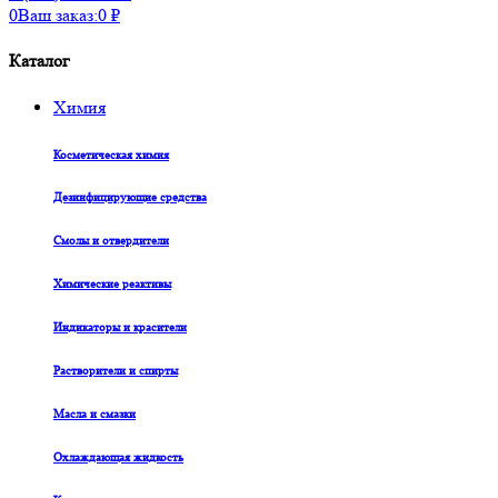
0
Ваш заказ:
0
₽
Каталог
Химия
Косметическая химия
Дезинфицирующие средства
Смолы и отвердители
Химические реактивы
Индикаторы и красители
Растворители и спирты
Масла и смазки
Охлаждающая жидкость