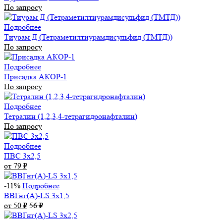
По запросу
Подробнее
Тиурам Д (Тетраметилтиурамдисульфид (ТМТД))
По запросу
Подробнее
Присадка АКОР-1
По запросу
Подробнее
Тетралин (1,2,3,4-тетрагидронафталин)
По запросу
Подробнее
ПВС 3х2,5
от 79
₽
-11%
Подробнее
ВВГнг(А)-LS 3х1,5
от 50
₽
56
₽