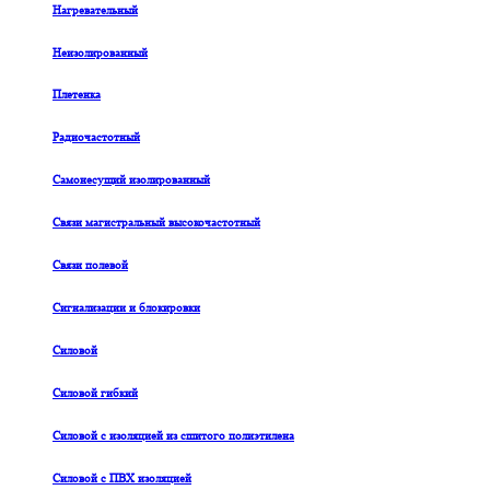
Нагревательный
Неизолированный
Плетенка
Радиочастотный
Самонесущий изолированный
Связи магистральный высокочастотный
Связи полевой
Сигнализации и блокировки
Силовой
Силовой гибкий
Силовой с изоляцией из сшитого полиэтилена
Силовой с ПВХ изоляцией