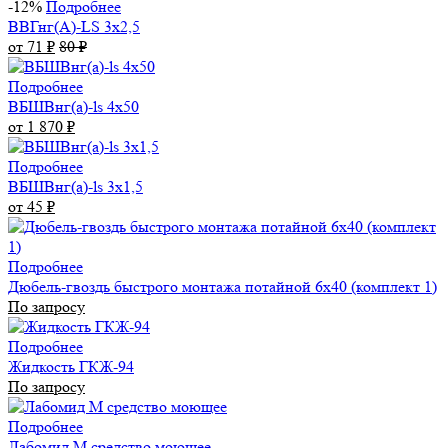
-12%
Подробнее
ВВГнг(А)-LS 3х2,5
от 71
₽
80
₽
Подробнее
ВБШВнг(а)-ls 4x50
от 1 870
₽
Подробнее
ВБШВнг(а)-ls 3х1,5
от 45
₽
Подробнее
Дюбель-гвоздь быстрого монтажа потайной 6х40 (комплект 1)
По запросу
Подробнее
Жидкость ГКЖ-94
По запросу
Подробнее
Лабомид М средство моющее