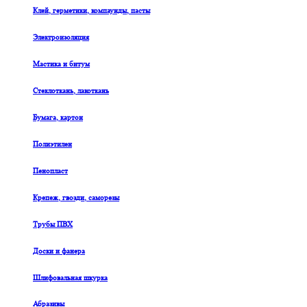
Клей, герметики, компаунды, пасты
Электроизоляция
Мастика и битум
Стеклоткань, лакоткань
Бумага, картон
Полиэтилен
Пенопласт
Крепеж, гвозди, саморезы
Трубы ПВХ
Доски и фанера
Шлифовальная шкурка
Абразивы