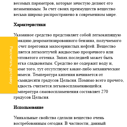
весомых параметров, которые зачастую делают его
незаменимым. За счет своих преимуществ вещество
весьма широко распространено в современном мире.
Характеристики
Указанное средство представляет собой легкокипящую
фракцию деароматизированного бензина, получаемого
за счет перегонки малосернистых нефтей. Вещество
Рассчитать доставку
является легколетучей жидкостью прозрачного или
желтоватого оттенка. Запах последней может быть
слегка сладковатым. Средство не содержит воду и,
кроме того, тут отсутствуют какие-либо механические
примеси. Температура кипения начинается от
восьмидесяти градусов Цельсия. Помимо всего прочего,
жидкость считается легковоспламеняющейся.
Температура самовоспламенения составляет 270
градусов Цельсия.
Использование
Уникальные свойства сделали вещество очень
востребованным сегодня. В частности, данный