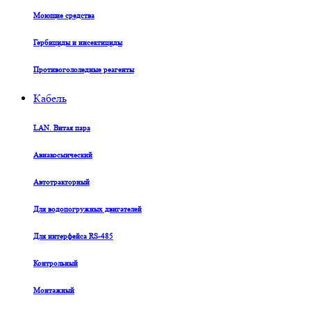
Моющие средства
Гербициды и инсектициды
Противогололедные реагенты
Кабель
LAN. Витая пара
Авиакосмический
Автотракторный
Для водопогружных двигателей
Для интерфейса RS-485
Контрольный
Монтажный