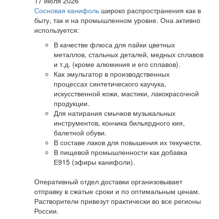
17 июля 2026
Сосновая канифоль
широко распространения как в
быту, так и на промышленном уровне. Она активно
используется:
В качестве флюса для пайки цветных
металлов, стальных деталей, медных сплавов
и т.д. (кроме алюминия и его сплавов).
Как эмульгатор в производственных
процессах синтетического каучука,
искусственной кожи, мастики, лакокрасочной
продукции.
Для натирания смычков музыкальных
инструментов, кончика бильярдного кия,
балетной обуви.
В составе лаков для повышения их текучести.
В пищевой промышленности как добавка
Е915 (эфиры канифоли).
Оперативный отдел доставки организовывает
отправку в сжатые сроки и по оптимальным ценам.
Растворители привезут практически во все регионы
России.