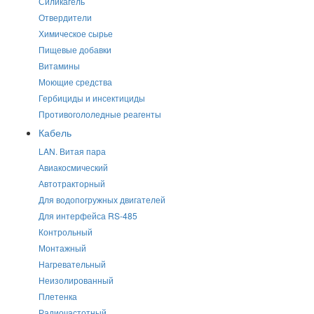
Силикагель
Отвердители
Химическое сырье
Пищевые добавки
Витамины
Моющие средства
Гербициды и инсектициды
Противогололедные реагенты
Кабель
LAN. Витая пара
Авиакосмический
Автотракторный
Для водопогружных двигателей
Для интерфейса RS-485
Контрольный
Монтажный
Нагревательный
Неизолированный
Плетенка
Радиочастотный