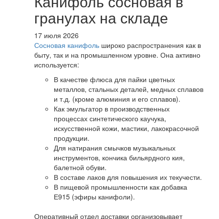
Канифоль сосновая в
гранулах на складе
17 июля 2026
Сосновая канифоль
широко распространения как в
быту, так и на промышленном уровне. Она активно
используется:
В качестве флюса для пайки цветных
металлов, стальных деталей, медных сплавов
и т.д. (кроме алюминия и его сплавов).
Как эмульгатор в производственных
процессах синтетического каучука,
искусственной кожи, мастики, лакокрасочной
продукции.
Для натирания смычков музыкальных
инструментов, кончика бильярдного кия,
балетной обуви.
В составе лаков для повышения их текучести.
В пищевой промышленности как добавка
Е915 (эфиры канифоли).
Оперативный отдел доставки организовывает