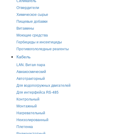
Силикагель
Отвердители
Химическое сырье
Пищевые добавки
Витамины
Моющие средства
Гербициды и инсектициды
Противогололедные реагенты
Кабель
LAN. Витая пара
Авиакосмический
Автотракторный
Для водопогружных двигателей
Для интерфейса RS-485
Контрольный
Монтажный
Нагревательный
Неизолированный
Плетенка
Радиочастотный