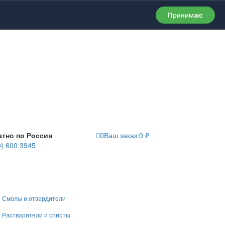
Принимаю
атно по России
0
Ваш заказ:
0
₽
0) 600 3945
Смолы и отвердители
Растворители и спирты