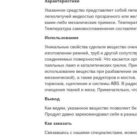
Характеристики
Указанное средство представляет собой лег
легколетучей жидкостью прозрачного или желт
какие-либо механические примеси. Температ
Температура самовоспламенения составляет
Использование
Уникальные свойства сделали вещество очен
изготовлении ремней, труб и другой сопутс
соединяемых поверхностей. Что касается орг
паяльных ламп и каталитических грелок. При
использование вещества при разбавлении эма
механической), а также редукторов и мостов
тормозов, сцепления и системы ABS. В ради
очищения тканей и меха. Примечательно, что
Вывод
Как видим, указанное вещество позволяет бе
Продукт давно зарекомендовал себя в разных
Как заказать
Связавшись с нашими специалистами, можно л