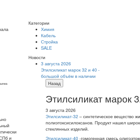
Категории
нала
Химия
Кабель
Стройка
SALE
Новости
3 августа 2026
Этилсиликат марок 32 и 40 -
большой объём в наличии
Назад
бъема
Этилсиликат марок 3
3 августа 2026
Этилсиликат-32
– синтетическое вещество жи
ьно
полиэтоксисилоксанов. Продукт нашел широк
льный
стеклянных изделий.
ктически
 СПб и
Этилсиликат-40
-гомогенная смесь олигоэток