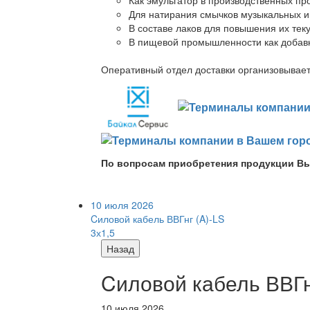
Для натирания смычков музыкальных ин
В составе лаков для повышения их теку
В пищевой промышленности как добав
Оперативный отдел доставки организовывает 
По вопросам приобретения продукции Вы
10 июля 2026
Cиловой кабель ВВГнг (A)-LS
3х1,5
Назад
Cиловой кабель ВВГнг
10 июля 2026