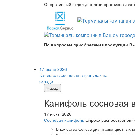
Оперативный отдел доставки организовывает 
По вопросам приобретения продукции Вы
17 июля 2026
Канифоль сосновая в гранулах на
складе
Назад
Канифоль сосновая в
17 июля 2026
Сосновая канифоль
широко распространения 
В качестве флюса для пайки цветных ме
Как эмульгатор в производственных про