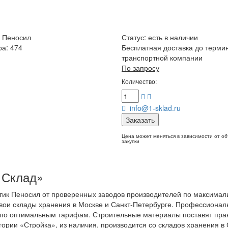
 Пеносил
Статус:
есть в наличии
ра: 474
Бесплатная доставка до терми
транспортной компании
По запросу
Количество:
info@1-sklad.ru
Заказать
Цена может меняться в зависимости от о
закупки
 Склад»
тик Пеносил от проверенных заводов производителей по максимал
вои склады хранения в Москве и Санкт-Петербурге. Профессиона
 и по оптимальным тарифам. Строительные материалы поставят пра
гории «Стройка», из наличия, производится со складов хранения в