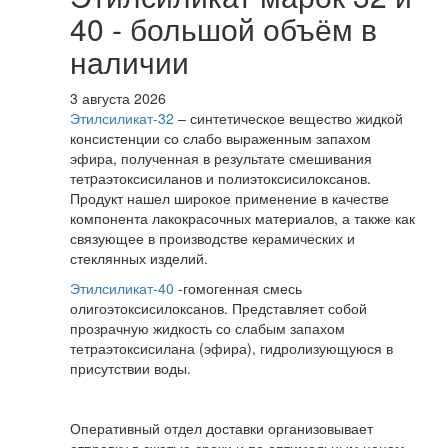
40 - большой объём в
наличии
3 августа 2026
Этилсиликат-32
– синтетическое вещество жидкой
консистенции со слабо выраженным запахом
эфира, полученная в результате смешивания
тетpаэтоксисиланов и полиэтоксисилоксанов.
Продукт нашел широкое применение в качестве
компонента лакокрасочных материалов, а также как
связующее в производстве керамических и
стеклянных изделий.
Этилсиликат-40
-гомогенная смесь
олигоэтоксисилоксанов. Представляет собой
прозрачную жидкость со слабым запахом
тетраэтоксисилана (эфира), гидролизующуюся в
присутствии воды.
Оперативный отдел доставки организовывает
отправку в сжатые сроки и по оптимальным ценам.