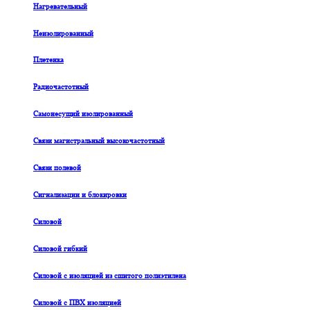
Нагревательный
Неизолированный
Плетенка
Радиочастотный
Самонесущий изолированный
Связи магистральный высокочастотный
Связи полевой
Сигнализации и блокировки
Силовой
Силовой гибкий
Силовой с изоляцией из сшитого полиэтилена
Силовой с ПВХ изоляцией