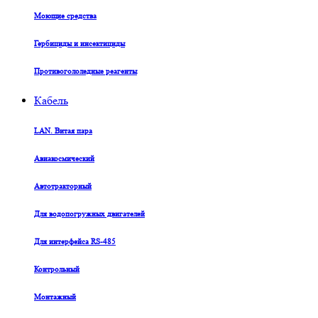
Моющие средства
Гербициды и инсектициды
Противогололедные реагенты
Кабель
LAN. Витая пара
Авиакосмический
Автотракторный
Для водопогружных двигателей
Для интерфейса RS-485
Контрольный
Монтажный