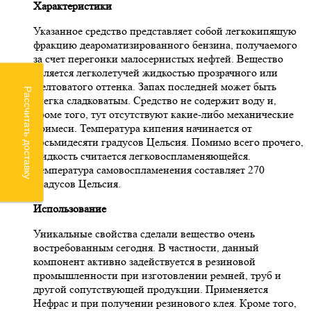
Характеристики
Указанное средство представляет собой легкокипящую
фракцию деароматизированного бензина, получаемого
за счет перегонки малосернистых нефтей. Вещество
является легколетучей жидкостью прозрачного или
желтоватого оттенка. Запах последней может быть
Рассчитать доставку
слегка сладковатым. Средство не содержит воду и,
кроме того, тут отсутствуют какие-либо механические
примеси. Температура кипения начинается от
восьмидесяти градусов Цельсия. Помимо всего прочего,
жидкость считается легковоспламеняющейся.
Температура самовоспламенения составляет 270
градусов Цельсия.
Использование
Уникальные свойства сделали вещество очень
востребованным сегодня. В частности, данный
компонент активно задействуется в резиновой
промышленности при изготовлении ремней, труб и
другой сопутствующей продукции. Применяется
Нефрас и при получении резинового клея. Кроме того,