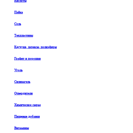
Кислоты
Пайка
Соль
Техпластины
Каучуки, латексы, полиэфиры
Графит и порошки
Уголь
Силикагель
Отвердители
Химическое сырье
Пищевые добавки
Витамины