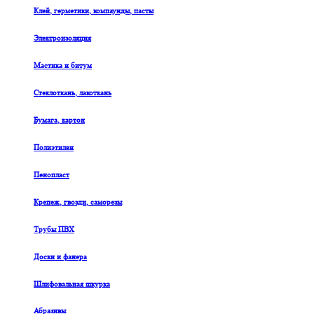
Клей, герметики, компаунды, пасты
Электроизоляция
Мастика и битум
Стеклоткань, лакоткань
Бумага, картон
Полиэтилен
Пенопласт
Крепеж, гвозди, саморезы
Трубы ПВХ
Доски и фанера
Шлифовальная шкурка
Абразивы