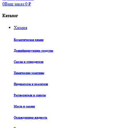
0
Ваш заказ:
0
₽
Каталог
Химия
Косметическая химия
Дезинфицирующие средства
Смолы и отвердители
Химические реактивы
Индикаторы и красители
Растворители и спирты
Масла и смазки
Охлаждающая жидкость