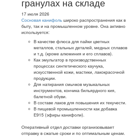
гранулах на складе
17 июля 2026
Сосновая канифоль
широко распространения как в
быту, так и на промышленном уровне. Она активно
используется:
В качестве флюса для пайки цветных
металлов, стальных деталей, медных сплавов
и т.д. (кроме алюминия и его сплавов).
Как эмульгатор в производственных
процессах синтетического каучука,
искусственной кожи, мастики, лакокрасочной
продукции.
Для натирания смычков музыкальных
инструментов, кончика бильярдного кия,
балетной обуви.
В составе лаков для повышения их текучести.
В пищевой промышленности как добавка
Е915 (эфиры канифоли).
Оперативный отдел доставки организовывает
отправку в сжатые сроки и по оптимальным ценам.