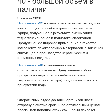
40 - большой объём в
наличии
3 августа 2026
Этилсиликат-32
– синтетическое вещество жидкой
консистенции со слабо выраженным запахом
эфира, полученная в результате смешивания
тетpаэтоксисиланов и полиэтоксисилоксанов.
Продукт нашел широкое применение в качестве
компонента лакокрасочных материалов, а также как
связующее в производстве керамических и
стеклянных изделий.
Этилсиликат-40
-гомогенная смесь
олигоэтоксисилоксанов. Представляет собой
прозрачную жидкость со слабым запахом
тетраэтоксисилана (эфира), гидролизующуюся в
присутствии воды.
Оперативный отдел доставки организовывает
отправку в сжатые сроки и по оптимальным ценам.
Краску, или порошок сурик свинцовый привезут