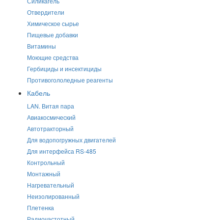
Силикагель
Отвердители
Химическое сырье
Пищевые добавки
Витамины
Моющие средства
Гербициды и инсектициды
Противогололедные реагенты
Кабель
LAN. Витая пара
Авиакосмический
Автотракторный
Для водопогружных двигателей
Для интерфейса RS-485
Контрольный
Монтажный
Нагревательный
Неизолированный
Плетенка
Радиочастотный