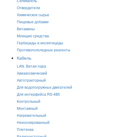
Силикагель
Отвердители
Химическое сырье
Пищевые добавки
Витамины
Моющие средства
Гербициды и инсектициды
Противогололедные реагенты
Кабель
LAN. Витая пара
Авиакосмический
Автотракторный
Для водопогружных двигателей
Для интерфейса RS-485
Контрольный
Монтажный
Нагревательный
Неизолированный
Плетенка
Радиочастотный