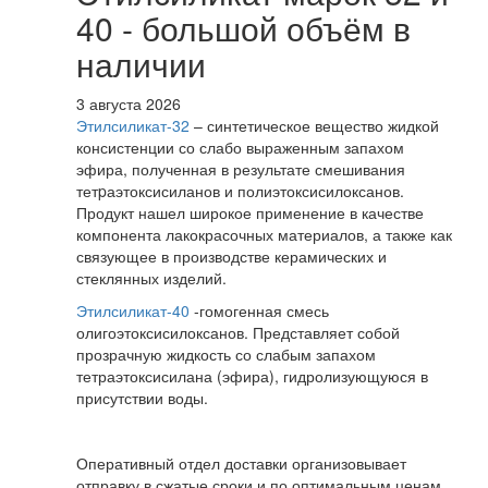
40 - большой объём в
наличии
3 августа 2026
Этилсиликат-32
– синтетическое вещество жидкой
консистенции со слабо выраженным запахом
эфира, полученная в результате смешивания
тетpаэтоксисиланов и полиэтоксисилоксанов.
Продукт нашел широкое применение в качестве
компонента лакокрасочных материалов, а также как
связующее в производстве керамических и
стеклянных изделий.
Этилсиликат-40
-гомогенная смесь
олигоэтоксисилоксанов. Представляет собой
прозрачную жидкость со слабым запахом
тетраэтоксисилана (эфира), гидролизующуюся в
присутствии воды.
Оперативный отдел доставки организовывает
отправку в сжатые сроки и по оптимальным ценам.