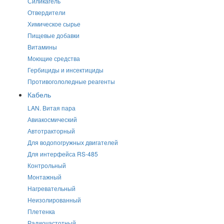
Силикагель
Отвердители
Химическое сырье
Пищевые добавки
Витамины
Моющие средства
Гербициды и инсектициды
Противогололедные реагенты
Кабель
LAN. Витая пара
Авиакосмический
Автотракторный
Для водопогружных двигателей
Для интерфейса RS-485
Контрольный
Монтажный
Нагревательный
Неизолированный
Плетенка
Радиочастотный