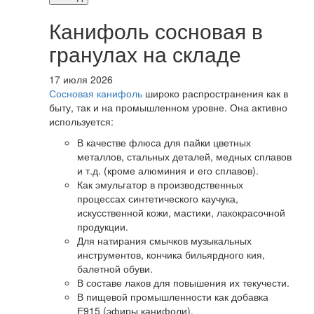
Канифоль сосновая в
гранулах на складе
17 июля 2026
Сосновая канифоль
широко распространения как в
быту, так и на промышленном уровне. Она активно
используется:
В качестве флюса для пайки цветных
металлов, стальных деталей, медных сплавов
и т.д. (кроме алюминия и его сплавов).
Как эмульгатор в производственных
процессах синтетического каучука,
искусственной кожи, мастики, лакокрасочной
продукции.
Для натирания смычков музыкальных
инструментов, кончика бильярдного кия,
балетной обуви.
В составе лаков для повышения их текучести.
В пищевой промышленности как добавка
Е915 (эфиры канифоли).