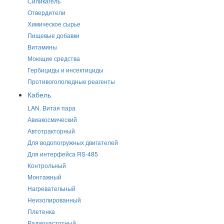
Силикагель
Отвердители
Химическое сырье
Пищевые добавки
Витамины
Моющие средства
Гербициды и инсектициды
Противогололедные реагенты
Кабель
LAN. Витая пара
Авиакосмический
Автотракторный
Для водопогружных двигателей
Для интерфейса RS-485
Контрольный
Монтажный
Нагревательный
Неизолированный
Плетенка
Радиочастотный