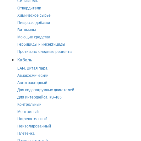
Силикагель
Отвердители
Химическое сырье
Пищевые добавки
Витамины
Моющие средства
Гербициды и инсектициды
Противогололедные реагенты
Кабель
LAN. Витая пара
Авиакосмический
Автотракторный
Для водопогружных двигателей
Для интерфейса RS-485
Контрольный
Монтажный
Нагревательный
Неизолированный
Плетенка
Радиочастотный