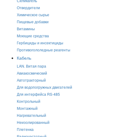
Силикагель
Отвердители
Химическое сырье
Пищевые добавки
Витамины
Моющие средства
Гербициды и инсектициды
Противогололедные реагенты
Кабель
LAN. Витая пара
Авиакосмический
Автотракторный
Для водопогружных двигателей
Для интерфейса RS-485
Контрольный
Монтажный
Нагревательный
Неизолированный
Плетенка
Радиочастотный