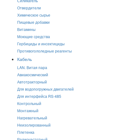
Силикагель
Отвердители
Химическое сырье
Пищевые добавки
Витамины
Моющие средства
Гербициды и инсектициды
Противогололедные реагенты
Кабель
LAN. Витая пара
Авиакосмический
Автотракторный
Для водопогружных двигателей
Для интерфейса RS-485
Контрольный
Монтажный
Нагревательный
Неизолированный
Плетенка
Радиочастотный