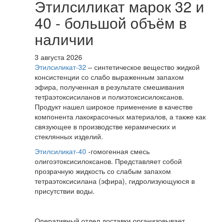
Этилсиликат марок 32 и
40 - большой объём в
наличии
3 августа 2026
Этилсиликат-32
– синтетическое вещество жидкой
консистенции со слабо выраженным запахом
эфира, полученная в результате смешивания
тетpаэтоксисиланов и полиэтоксисилоксанов.
Продукт нашел широкое применение в качестве
компонента лакокрасочных материалов, а также как
связующее в производстве керамических и
стеклянных изделий.
Этилсиликат-40
-гомогенная смесь
олигоэтоксисилоксанов. Представляет собой
прозрачную жидкость со слабым запахом
тетраэтоксисилана (эфира), гидролизующуюся в
присутствии воды.
Оперативный отдел доставки организовывает