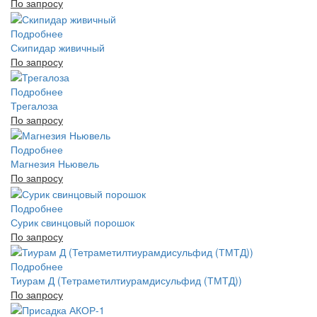
По запросу
Подробнее
Скипидар живичный
По запросу
Подробнее
Трегалоза
По запросу
Подробнее
Магнезия Ньювель
По запросу
Подробнее
Сурик свинцовый порошок
По запросу
Подробнее
Тиурам Д (Тетраметилтиурамдисульфид (ТМТД))
По запросу