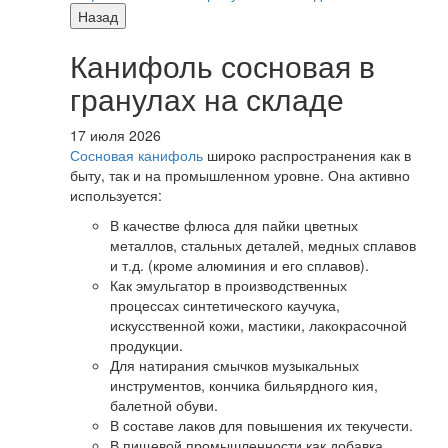
Назад
Канифоль сосновая в
гранулах на складе
17 июля 2026
Сосновая канифоль
широко распространения как в
быту, так и на промышленном уровне. Она активно
используется:
В качестве флюса для пайки цветных
металлов, стальных деталей, медных сплавов
и т.д. (кроме алюминия и его сплавов).
Как эмульгатор в производственных
процессах синтетического каучука,
искусственной кожи, мастики, лакокрасочной
продукции.
Для натирания смычков музыкальных
инструментов, кончика бильярдного кия,
балетной обуви.
В составе лаков для повышения их текучести.
В пищевой промышленности как добавка