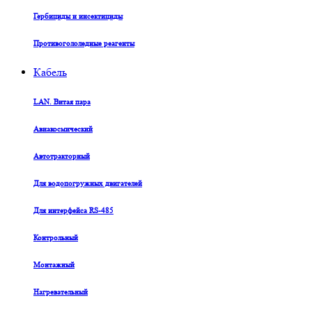
Гербициды и инсектициды
Противогололедные реагенты
Кабель
LAN. Витая пара
Авиакосмический
Автотракторный
Для водопогружных двигателей
Для интерфейса RS-485
Контрольный
Монтажный
Нагревательный