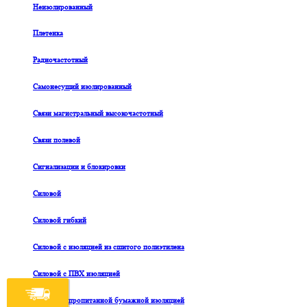
Неизолированный
Плетенка
Радиочастотный
Самонесущий изолированный
Связи магистральный высокочастотный
Связи полевой
Сигнализации и блокировки
Силовой
Силовой гибкий
Силовой с изоляцией из сшитого полиэтилена
Силовой с ПВХ изоляцией
Силовой с пропитанной бумажной изоляцией