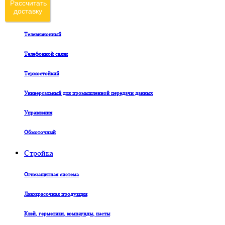
Рассчитать
доставку
Судовой
Телевизионный
Телефонной связи
Термостойкий
Универсальный для промышленной передачи данных
Управления
Обмоточный
Стройка
Огнезащитная система
Лакокрасочная продукция
Клей, герметики, компаунды, пасты