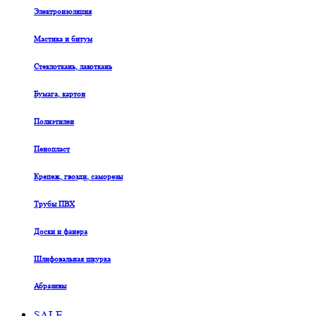
Электроизоляция
Мастика и битум
Стеклоткань, лакоткань
Бумага, картон
Полиэтилен
Пенопласт
Крепеж, гвозди, саморезы
Трубы ПВХ
Доски и фанера
Шлифовальная шкурка
Абразивы
SALE