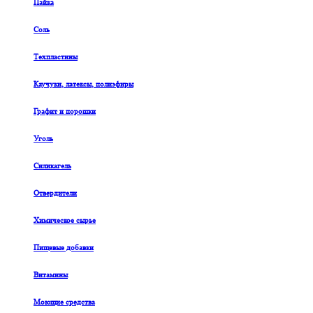
Пайка
Соль
Техпластины
Каучуки, латексы, полиэфиры
Графит и порошки
Уголь
Силикагель
Отвердители
Химическое сырье
Пищевые добавки
Витамины
Моющие средства