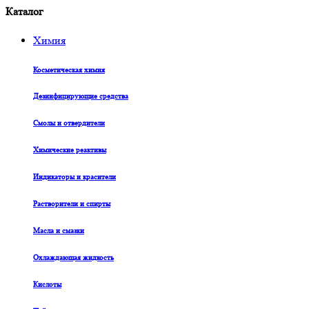
Каталог
Химия
Косметическая химия
Дезинфицирующие средства
Смолы и отвердители
Химические реактивы
Индикаторы и красители
Растворители и спирты
Масла и смазки
Охлаждающая жидкость
Кислоты