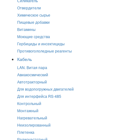
Силикагель
Отвердители
Химическое сырье
Пищевые добавки
Витамины
Моющие средства
Гербициды и инсектициды
Противогололедные реагенты
Кабель
LAN. Витая пара
Авиакосмический
Автотракторный
Для водопогружных двигателей
Для интерфейса RS-485
Контрольный
Монтажный
Нагревательный
Неизолированный
Плетенка
Радиочастотный