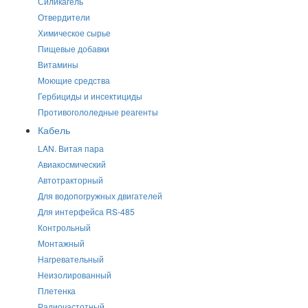
Силикагель
Отвердители
Химическое сырье
Пищевые добавки
Витамины
Моющие средства
Гербициды и инсектициды
Противогололедные реагенты
Кабель
LAN. Витая пара
Авиакосмический
Автотракторный
Для водопогружных двигателей
Для интерфейса RS-485
Контрольный
Монтажный
Нагревательный
Неизолированный
Плетенка
Радиочастотный