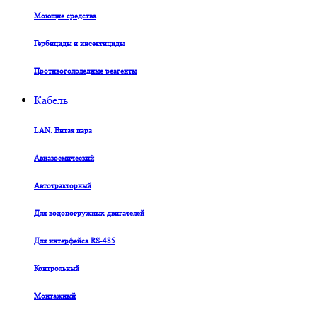
Моющие средства
Гербициды и инсектициды
Противогололедные реагенты
Кабель
LAN. Витая пара
Авиакосмический
Автотракторный
Для водопогружных двигателей
Для интерфейса RS-485
Контрольный
Монтажный