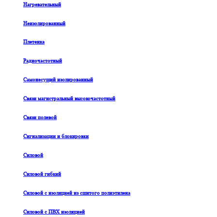
Нагревательный
Неизолированный
Плетенка
Радиочастотный
Самонесущий изолированный
Связи магистральный высокочастотный
Связи полевой
Сигнализации и блокировки
Силовой
Силовой гибкий
Силовой с изоляцией из сшитого полиэтилена
Силовой с ПВХ изоляцией