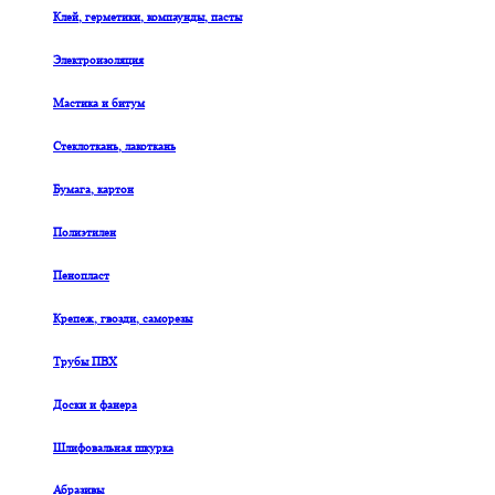
Клей, герметики, компаунды, пасты
Электроизоляция
Мастика и битум
Стеклоткань, лакоткань
Бумага, картон
Полиэтилен
Пенопласт
Крепеж, гвозди, саморезы
Трубы ПВХ
Доски и фанера
Шлифовальная шкурка
Абразивы