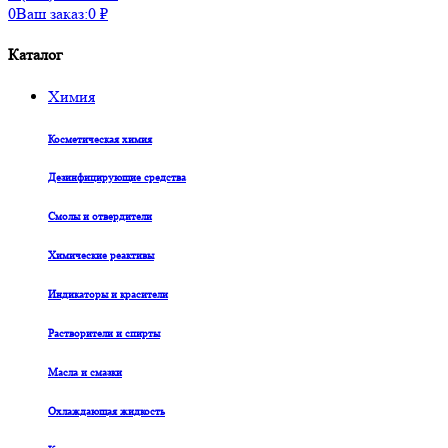
0
Ваш заказ:
0
₽
Каталог
Химия
Косметическая химия
Дезинфицирующие средства
Смолы и отвердители
Химические реактивы
Индикаторы и красители
Растворители и спирты
Масла и смазки
Охлаждающая жидкость