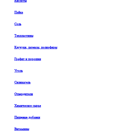
Кислоты
Пайка
Соль
Техпластины
Каучуки, латексы, полиэфиры
Графит и порошки
Уголь
Силикагель
Отвердители
Химическое сырье
Пищевые добавки
Витамины