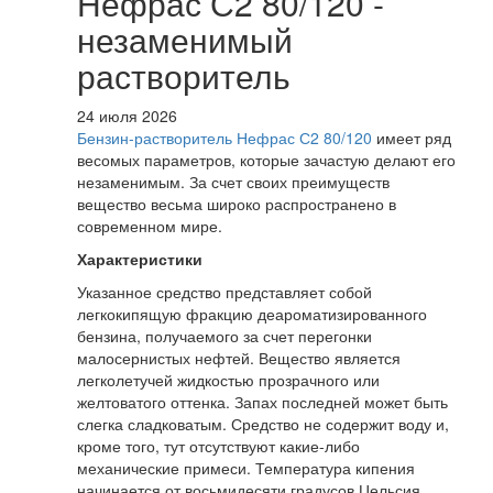
Нефрас С2 80/120 -
незаменимый
растворитель
24 июля 2026
Бензин-растворитель Нефрас С2 80/120
имеет ряд
весомых параметров, которые зачастую делают его
незаменимым. За счет своих преимуществ
вещество весьма широко распространено в
современном мире.
Характеристики
Указанное средство представляет собой
легкокипящую фракцию деароматизированного
бензина, получаемого за счет перегонки
малосернистых нефтей. Вещество является
легколетучей жидкостью прозрачного или
желтоватого оттенка. Запах последней может быть
слегка сладковатым. Средство не содержит воду и,
кроме того, тут отсутствуют какие-либо
механические примеси. Температура кипения
начинается от восьмидесяти градусов Цельсия.