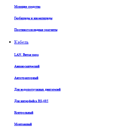
Моющие средства
Гербициды и инсектициды
Противогололедные реагенты
Кабель
LAN. Витая пара
Авиакосмический
Автотракторный
Для водопогружных двигателей
Для интерфейса RS-485
Контрольный
Монтажный