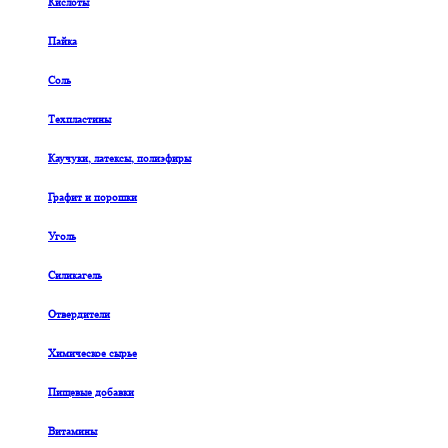
Кислоты
Пайка
Соль
Техпластины
Каучуки, латексы, полиэфиры
Графит и порошки
Уголь
Силикагель
Отвердители
Химическое сырье
Пищевые добавки
Витамины