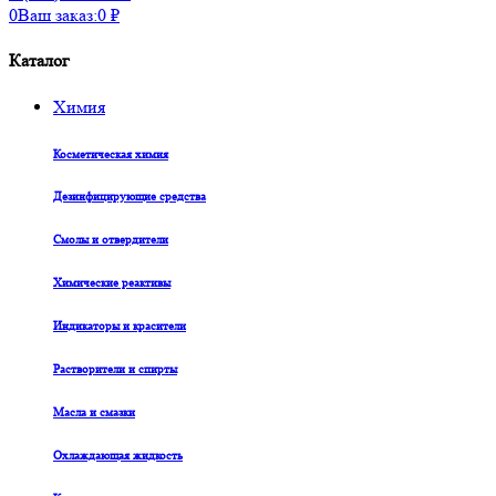
0
Ваш заказ:
0
₽
Каталог
Химия
Косметическая химия
Дезинфицирующие средства
Смолы и отвердители
Химические реактивы
Индикаторы и красители
Растворители и спирты
Масла и смазки
Охлаждающая жидкость