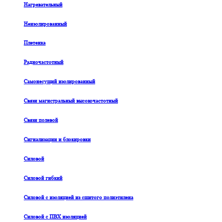
Нагревательный
Неизолированный
Плетенка
Радиочастотный
Самонесущий изолированный
Связи магистральный высокочастотный
Связи полевой
Сигнализации и блокировки
Силовой
Силовой гибкий
Силовой с изоляцией из сшитого полиэтилена
Силовой с ПВХ изоляцией