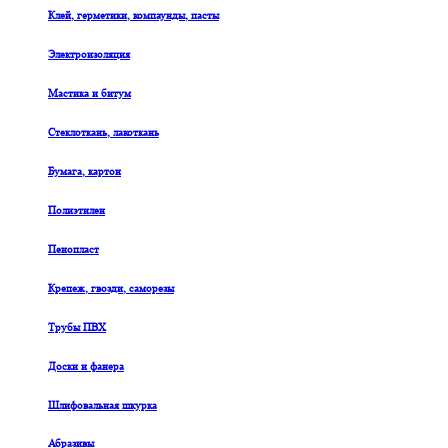
Клей, герметики, компаунды, пасты
Электроизоляция
Мастика и битум
Стеклоткань, лакоткань
Бумага, картон
Полиэтилен
Пенопласт
Крепеж, гвозди, саморезы
Трубы ПВХ
Доски и фанера
Шлифовальная шкурка
Абразивы