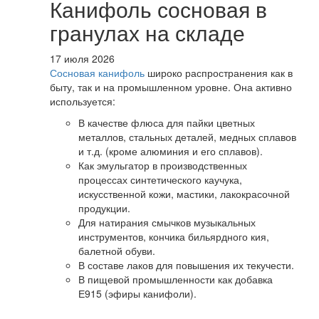
Канифоль сосновая в
гранулах на складе
17 июля 2026
Сосновая канифоль
широко распространения как в
быту, так и на промышленном уровне. Она активно
используется:
В качестве флюса для пайки цветных
металлов, стальных деталей, медных сплавов
и т.д. (кроме алюминия и его сплавов).
Как эмульгатор в производственных
процессах синтетического каучука,
искусственной кожи, мастики, лакокрасочной
продукции.
Для натирания смычков музыкальных
инструментов, кончика бильярдного кия,
балетной обуви.
В составе лаков для повышения их текучести.
В пищевой промышленности как добавка
Е915 (эфиры канифоли).