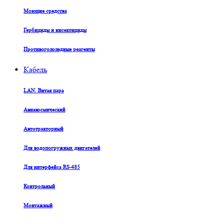
Моющие средства
Гербициды и инсектициды
Противогололедные реагенты
Кабель
LAN. Витая пара
Авиакосмический
Автотракторный
Для водопогружных двигателей
Для интерфейса RS-485
Контрольный
Монтажный