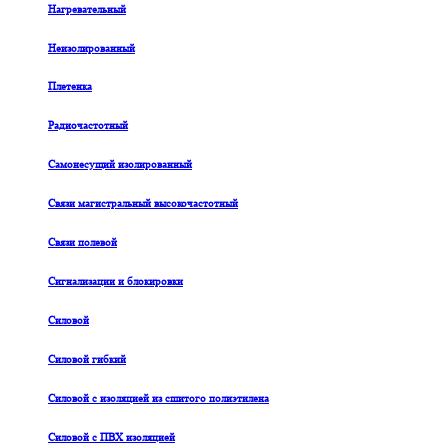
Нагревательный
Неизолированный
Плетенка
Радиочастотный
Самонесущий изолированный
Связи магистральный высокочастотный
Связи полевой
Сигнализации и блокировки
Силовой
Силовой гибкий
Силовой с изоляцией из сшитого полиэтилена
Силовой с ПВХ изоляцией