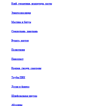
Клей, герметики, компаунды, пасты
Электроизоляция
Мастика и битум
Стеклоткань, лакоткань
Бумага, картон
Полиэтилен
Пенопласт
Крепеж, гвозди, саморезы
Трубы ПВХ
Доски и фанера
Шлифовальная шкурка
Абразивы