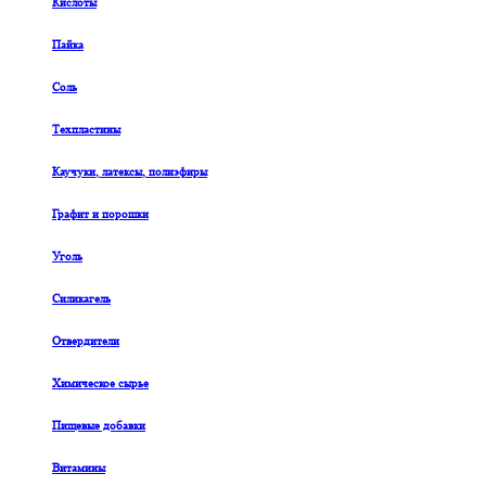
Кислоты
Пайка
Соль
Техпластины
Каучуки, латексы, полиэфиры
Графит и порошки
Уголь
Силикагель
Отвердители
Химическое сырье
Пищевые добавки
Витамины