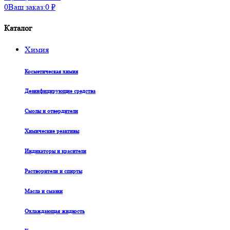
0
Ваш заказ:
0
₽
Каталог
Химия
Косметическая химия
Дезинфицирующие средства
Смолы и отвердители
Химические реактивы
Индикаторы и красители
Растворители и спирты
Масла и смазки
Охлаждающая жидкость