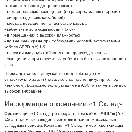
континентального до тропического
- пожароопасные помещения (не распространяют горение
при прокладке связки кабелей)
- места с повышенной опасностью взрыва
- кабельные эстакады мосты и блоки
- в помещениях с высокой влажностью
- во внешней среде при соблюдении условий эксплуатации
кабеля АВВГнг(А)-LS
- в различных других областях: на производственных
помещениях, при подземных работах, в бытовых помещениях
и т.п.
Прокладка кабеля допускается под любым углом
относительно земли (параллельно, перпендикулярно, под
наклоном). Возможно эксплуатация на АЭС, а так же в зонах с
высокой вибрацией.
Информация о компании «1 Склад»
Организация «1 Склад» реализует оптом кабель
АВВГнг(А)-
LS
от надежных заводов и изготовителей по максимально
выгодным прайсам. Компания «1 Склад» имеет свои склады
хранения в Москве и СПб. Оперативный отдел доставки