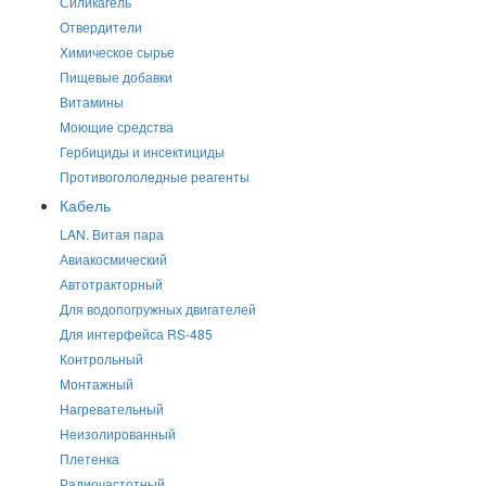
Силикагель
Отвердители
Химическое сырье
Пищевые добавки
Витамины
Моющие средства
Гербициды и инсектициды
Противогололедные реагенты
Кабель
LAN. Витая пара
Авиакосмический
Автотракторный
Для водопогружных двигателей
Для интерфейса RS-485
Контрольный
Монтажный
Нагревательный
Неизолированный
Плетенка
Радиочастотный