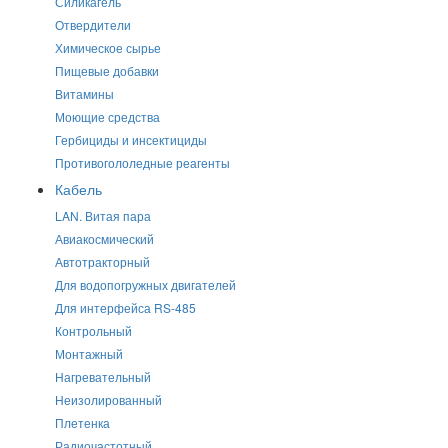
Силикагель
Отвердители
Химическое сырье
Пищевые добавки
Витамины
Моющие средства
Гербициды и инсектициды
Противогололедные реагенты
Кабель
LAN. Витая пара
Авиакосмический
Автотракторный
Для водопогружных двигателей
Для интерфейса RS-485
Контрольный
Монтажный
Нагревательный
Неизолированный
Плетенка
Радиочастотный