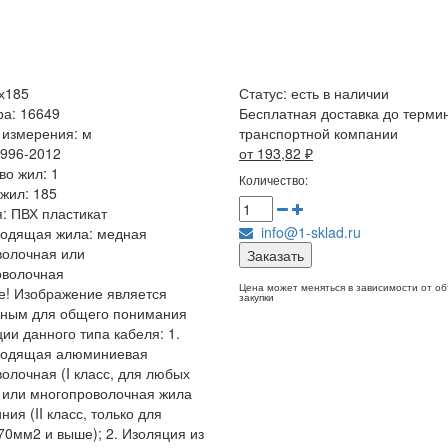
х185
Статус:
есть в наличии
ра: 16649
Бесплатная доставка до терми
 измерения: м
транспортной компании
996-2012
от 193,82
₽
во жил: 1
Количество:
жил: 185
: ПВХ пластикат
info@1-sklad.ru
водящая жила: медная
волочная или
Заказать
оволочная
Цена может меняться в зависимости от о
! Изображение является
закупки
чным для общего понимания
ции данного типа кабеля: 1.
водящая алюминиевая
олочная (I класс, для любых
 или многопроволочная жила
ия (II класс, только для
70мм2 и выше); 2. Изоляция из