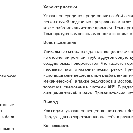
Характеристики
Указанное средство представляет собой лег
легколетучей жидкостью прозрачного или желт
какие-либо механические примеси. Температ
Температура самовоспламенения составляет
Использование
Уникальные свойства сделали вещество очен
изготовлении ремней, труб и другой сопутс
соединяемых поверхностей. Что касается орг
паяльных ламп и каталитических грелок. При
использование вещества при разбавлении эма
Возможно
механической), а также редукторов и мостов
тормозов, сцепления и системы ABS. В ради
очищения тканей и меха. Примечательно, что
Вывод
ыгодным
ет
Как видим, указанное вещество позволяет бе
а кабеля
Продукт давно зарекомендовал себя в разных
Как заказать
онный и