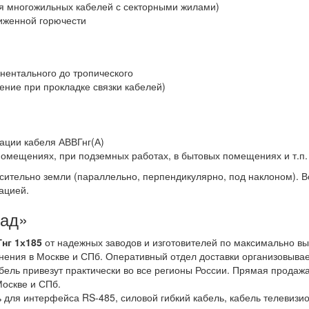
для многожильных кабелей с секторными жилами)
иженной горючести
нентального до тропического
ние при прокладке связки кабелей)
ации кабеля АВВГнг(А)
 помещениях, при подземных работах, в бытовых помещениях и т.п.
сительно земли (параллельно, перпендикулярно, под наклоном). 
рацией.
лад»
нг 1х185
от надежных заводов и изготовителей по максимально в
нения в Москве и СПб. Оперативный отдел доставки организовыва
бель привезут практически во все регионы России. Прямая продаж
Москве и СПб.
 для интерфейса RS-485, силовой гибкий кабель, кабель телевизи