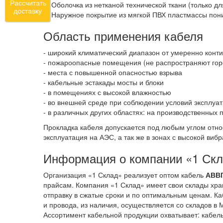
Рассчитать
3. Оболочка из нетканой технической ткани (только 
доставку
4. Наружное покрытие из мягкой ПВХ пластмассы пон
Область применения кабеля
- широкий климатический диапазон от умеренно конти
- пожароопасные помещения (не распространяют горе
- места с повышенной опасностью взрыва
- кабельные эстакады мосты и блоки
- в помещениях с высокой влажностью
- во внешней среде при соблюдении условий эксплуат
- в различных других областях: на производственных
Прокладка кабеля допускается под любым углом отно
эксплуатация на АЭС, а так же в зонах с высокой виб
Информация о компании «1 Ск
Организация «1 Склад» реализует оптом кабель
АВВГ
прайсам. Компания «1 Склад» имеет свои склады хра
отправку в сжатые сроки и по оптимальным ценам. Ка
и провода, из наличия, осуществляется со складов в 
Ассортимент кабельной продукции охватывает: кабель