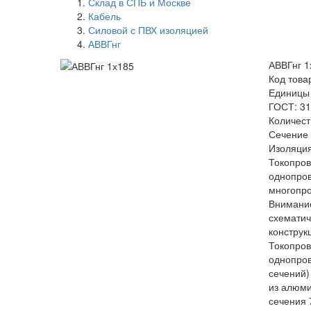
Склад в СПБ и Москве
Кабель
Силовой с ПВХ изоляцией
АВВГнг
АВВГнг 1
Код това
Единицы
ГОСТ: 31
Количест
Сечение 
Изоляция
Токопро
однопро
многопр
Внимание
схемати
конструк
Токопро
однопров
сечений)
из алюмин
сечения 