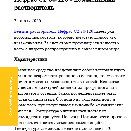
растворитель
24 июля 2026
Бензин-растворитель Нефрас С2 80/120
имеет ряд
весомых параметров, которые зачастую делают его
незаменимым. За счет своих преимуществ вещество
весьма широко распространено в современном мире.
Характеристики
Указанное средство представляет собой легкокипящую
фракцию деароматизированного бензина, получаемого
Рассчитать доставку
за счет перегонки малосернистых нефтей. Вещество
является легколетучей жидкостью прозрачного или
желтоватого оттенка. Запах последней может быть
слегка сладковатым. Средство не содержит воду и,
кроме того, тут отсутствуют какие-либо механические
примеси. Температура кипения начинается от
восьмидесяти градусов Цельсия. Помимо всего прочего,
жидкость считается легковоспламеняющейся.
Температура самовоспламенения составляет 270