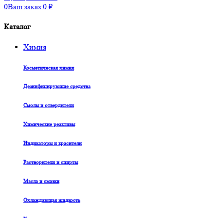
0
Ваш заказ:
0
₽
Каталог
Химия
Косметическая химия
Дезинфицирующие средства
Смолы и отвердители
Химические реактивы
Индикаторы и красители
Растворители и спирты
Масла и смазки
Охлаждающая жидкость