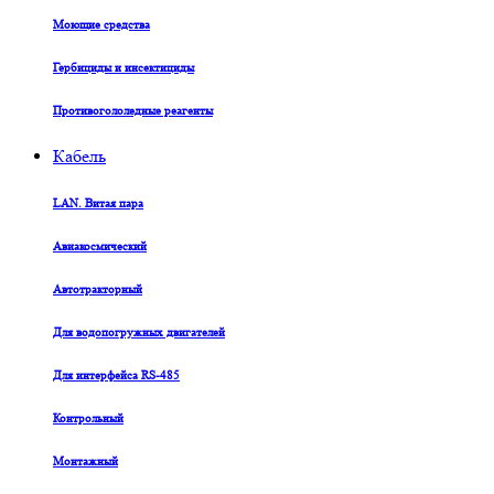
Моющие средства
Гербициды и инсектициды
Противогололедные реагенты
Кабель
LAN. Витая пара
Авиакосмический
Автотракторный
Для водопогружных двигателей
Для интерфейса RS-485
Контрольный
Монтажный