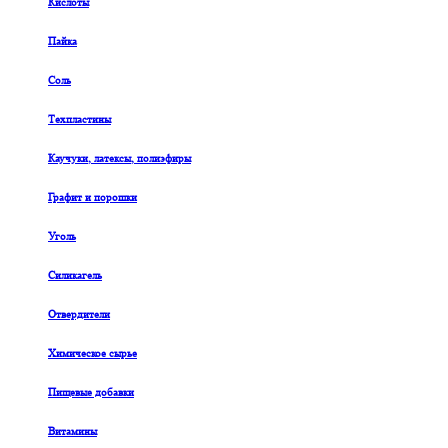
Кислоты
Пайка
Соль
Техпластины
Каучуки, латексы, полиэфиры
Графит и порошки
Уголь
Силикагель
Отвердители
Химическое сырье
Пищевые добавки
Витамины