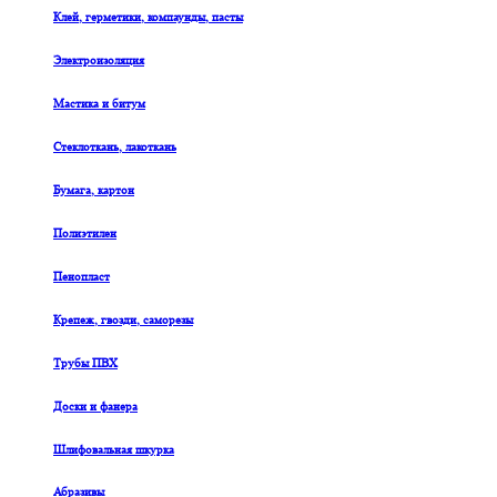
Клей, герметики, компаунды, пасты
Электроизоляция
Мастика и битум
Стеклоткань, лакоткань
Бумага, картон
Полиэтилен
Пенопласт
Крепеж, гвозди, саморезы
Трубы ПВХ
Доски и фанера
Шлифовальная шкурка
Абразивы