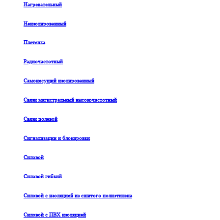
Нагревательный
Неизолированный
Плетенка
Радиочастотный
Самонесущий изолированный
Связи магистральный высокочастотный
Связи полевой
Сигнализации и блокировки
Силовой
Силовой гибкий
Силовой с изоляцией из сшитого полиэтилена
Силовой с ПВХ изоляцией