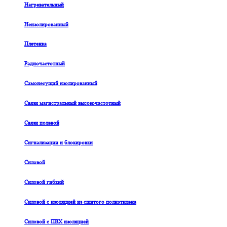
Нагревательный
Неизолированный
Плетенка
Радиочастотный
Самонесущий изолированный
Связи магистральный высокочастотный
Связи полевой
Сигнализации и блокировки
Силовой
Силовой гибкий
Силовой с изоляцией из сшитого полиэтилена
Силовой с ПВХ изоляцией