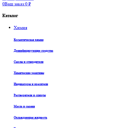
0
Ваш заказ:
0
₽
Каталог
Химия
Косметическая химия
Дезинфицирующие средства
Смолы и отвердители
Химические реактивы
Индикаторы и красители
Растворители и спирты
Масла и смазки
Охлаждающая жидкость