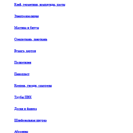
Клей, герметики, компаунды, пасты
Электроизоляция
Мастика и битум
Стеклоткань, лакоткань
Бумага, картон
Полиэтилен
Пенопласт
Крепеж, гвозди, саморезы
Трубы ПВХ
Доски и фанера
Шлифовальная шкурка
Абразивы