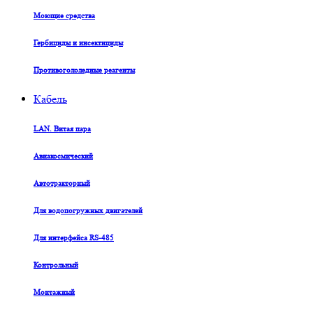
Моющие средства
Гербициды и инсектициды
Противогололедные реагенты
Кабель
LAN. Витая пара
Авиакосмический
Автотракторный
Для водопогружных двигателей
Для интерфейса RS-485
Контрольный
Монтажный