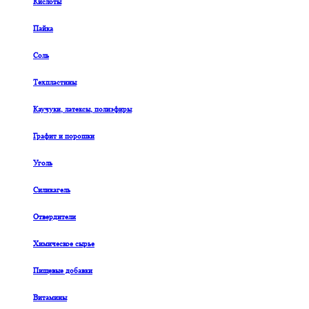
Кислоты
Пайка
Соль
Техпластины
Каучуки, латексы, полиэфиры
Графит и порошки
Уголь
Силикагель
Отвердители
Химическое сырье
Пищевые добавки
Витамины