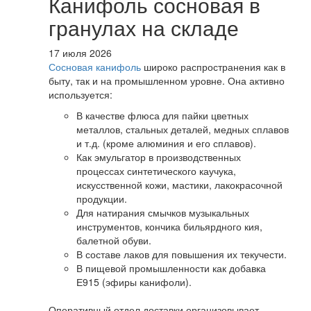
Канифоль сосновая в
гранулах на складе
17 июля 2026
Сосновая канифоль
широко распространения как в
быту, так и на промышленном уровне. Она активно
используется:
В качестве флюса для пайки цветных
металлов, стальных деталей, медных сплавов
и т.д. (кроме алюминия и его сплавов).
Как эмульгатор в производственных
процессах синтетического каучука,
искусственной кожи, мастики, лакокрасочной
продукции.
Для натирания смычков музыкальных
инструментов, кончика бильярдного кия,
балетной обуви.
В составе лаков для повышения их текучести.
В пищевой промышленности как добавка
Е915 (эфиры канифоли).
Оперативный отдел доставки организовывает