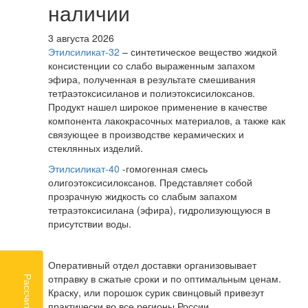
наличии
3 августа 2026
Этилсиликат-32
– синтетическое вещество жидкой
консистенции со слабо выраженным запахом
эфира, полученная в результате смешивания
тетpаэтоксисиланов и полиэтоксисилоксанов.
Продукт нашел широкое применение в качестве
компонента лакокрасочных материалов, а также как
связующее в производстве керамических и
стеклянных изделий.
Этилсиликат-40
-гомогенная смесь
олигоэтоксисилоксанов. Представляет собой
прозрачную жидкость со слабым запахом
тетраэтоксисилана (эфира), гидролизующуюся в
присутствии воды.
Оперативный отдел доставки организовывает
отправку в сжатые сроки и по оптимальным ценам.
Краску, или порошок сурик свинцовый привезут
практически во все регионы России.