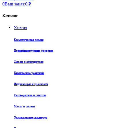
0
Ваш заказ:
0
₽
Каталог
Химия
Косметическая химия
Дезинфицирующие средства
Смолы и отвердители
Химические реактивы
Индикаторы и красители
Растворители и спирты
Масла и смазки
Охлаждающая жидкость