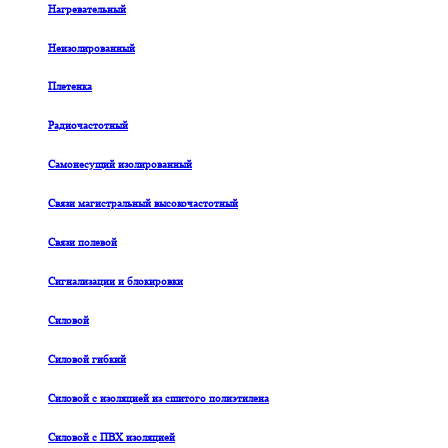
Нагревательный
Неизолированный
Плетенка
Радиочастотный
Самонесущий изолированный
Связи магистральный высокочастотный
Связи полевой
Сигнализации и блокировки
Силовой
Силовой гибкий
Силовой с изоляцией из сшитого полиэтилена
Силовой с ПВХ изоляцией