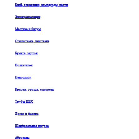
Клей, герметики, компаунды, пасты
Электроизоляция
Мастика и битум
Стеклоткань, лакоткань
Бумага, картон
Полиэтилен
Пенопласт
Крепеж, гвозди, саморезы
Трубы ПВХ
Доски и фанера
Шлифовальная шкурка
Абразивы