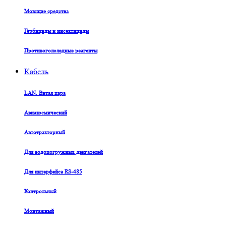
Моющие средства
Гербициды и инсектициды
Противогололедные реагенты
Кабель
LAN. Витая пара
Авиакосмический
Автотракторный
Для водопогружных двигателей
Для интерфейса RS-485
Контрольный
Монтажный