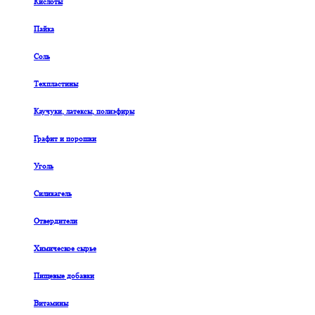
Кислоты
Пайка
Соль
Техпластины
Каучуки, латексы, полиэфиры
Графит и порошки
Уголь
Силикагель
Отвердители
Химическое сырье
Пищевые добавки
Витамины