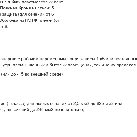
 из гибких пластмассовых лент
 Поясная броня из стали; 5.
 защита (для сечений от 6
 Оболочка из ПЭТФ пленки (от
т 6...
роэнергии с рабочим переменным напряжением 1 кВ или постоянны
внутри промышленных и бытовых помещений, так и за их пределам
 (или до -15 во внешней среде)
я (I класса) для любых сечений от 2,5 мм2 до 625 мм2 или
ко для сечений до 240 мм2 включительно;