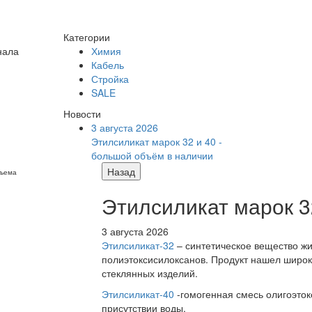
Категории
нала
Химия
Кабель
Стройка
SALE
Новости
3 августа 2026
Этилсиликат марок 32 и 40 -
большой объём в наличии
Назад
бъема
Этилсиликат марок 3
3 августа 2026
Этилсиликат-32
– синтетическое вещество жи
полиэтоксисилоксанов. Продукт нашел широк
стеклянных изделий.
Этилсиликат-40
-гомогенная смесь олигоэток
присутствии воды.