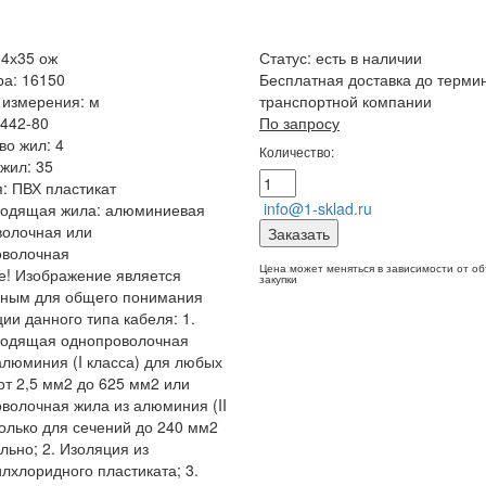
4х35 ож
Статус:
есть в наличии
ра: 16150
Бесплатная доставка до терми
 измерения: м
транспортной компании
442-80
По запросу
во жил: 4
Количество:
жил: 35
: ПВХ пластикат
info@1-sklad.ru
водящая жила: алюминиевая
волочная или
Заказать
оволочная
Цена может меняться в зависимости от о
! Изображение является
закупки
чным для общего понимания
ции данного типа кабеля: 1.
водящая однопроволочная
алюминия (I класса) для любых
от 2,5 мм2 до 625 мм2 или
волочная жила из алюминия (II
только для сечений до 240 мм2
льно; 2. Изоляция из
лхлоридного пластиката; 3.