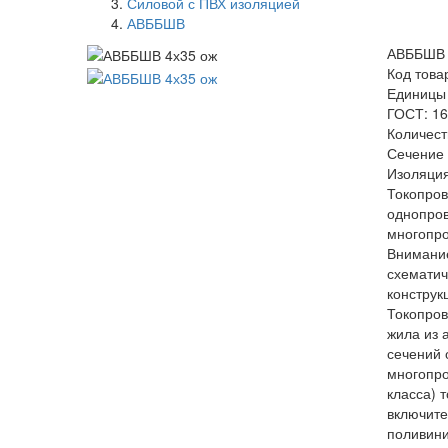
Силовой с ПВХ изоляцией
АВББШВ
АВББШВ 
Код това
Единицы
ГОСТ: 16
Количест
Сечение 
Изоляция
Токопро
однопро
многопр
Внимание
схемати
конструк
Токопро
жила из 
сечений 
многопро
класса) 
включите
поливини