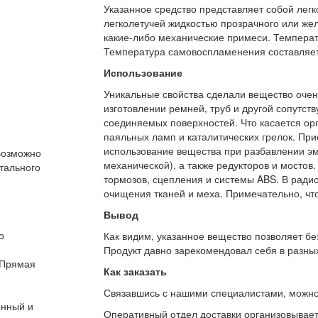
Указанное средство представляет собой лег
легколетучей жидкостью прозрачного или желт
какие-либо механические примеси. Температ
Температура самовоспламенения составляет
Использование
Уникальные свойства сделали вещество очен
изготовлении ремней, труб и другой сопутс
соединяемых поверхностей. Что касается орг
паяльных ламп и каталитических грелок. При
использование вещества при разбавлении эма
 Возможно
механической), а также редукторов и мостов
тального
тормозов, сцепления и системы ABS. В ради
очищения тканей и меха. Примечательно, что
Вывод
о
Как видим, указанное вещество позволяет бе
Продукт давно зарекомендовал себя в разных
 Прямая
Как заказать
Связавшись с нашими специалистами, можно л
онный и
Оперативный отдел доставки организовывает 