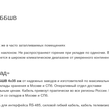
АВББШВ
ак же в часто затапливаемых помещениях
д наклоном. Не распространяют горение при укладке по одиночке.
яется в широком климатическом диапазоне от умеренного континен
лад»
БШВ 4х35 ож
от надежных заводов и изготовителей по максимальн
клады хранения в Москве и СПб. Оперативный отдел доставки
льным ценам. Кабель привезут практически во все регионы России.
ся со складов в Москве и СПб.
 для интерфейса RS-485, силовой гибкий кабель, кабель телевизи