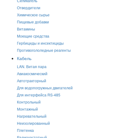
Силикагель
Отвердители
Химическое сырье
Пищевые добавки
Витамины
Моющие средства
Гербициды и инсектициды
Противогололедные реагенты
Кабель
LAN. Витая пара
Авиакосмический
Автотракторный
Для водопогружных двигателей
Для интерфейса RS-485
Контрольный
Монтажный
Нагревательный
Неизолированный
Плетенка
Радиочастотный