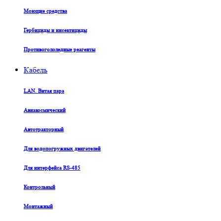
Моющие средства
Гербициды и инсектициды
Противогололедные реагенты
Кабель
LAN. Витая пара
Авиакосмический
Автотракторный
Для водопогружных двигателей
Для интерфейса RS-485
Контрольный
Монтажный