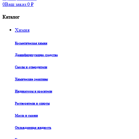
0
Ваш заказ:
0
₽
Каталог
Химия
Косметическая химия
Дезинфицирующие средства
Смолы и отвердители
Химические реактивы
Индикаторы и красители
Растворители и спирты
Масла и смазки
Охлаждающая жидкость