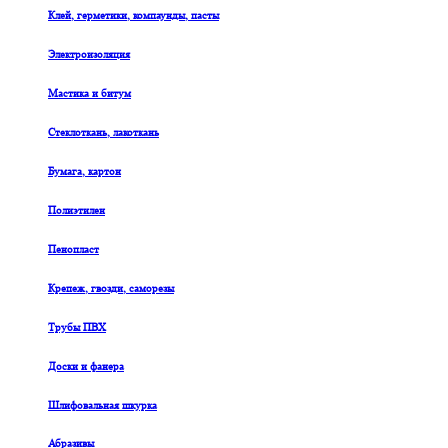
Клей, герметики, компаунды, пасты
Электроизоляция
Мастика и битум
Стеклоткань, лакоткань
Бумага, картон
Полиэтилен
Пенопласт
Крепеж, гвозди, саморезы
Трубы ПВХ
Доски и фанера
Шлифовальная шкурка
Абразивы