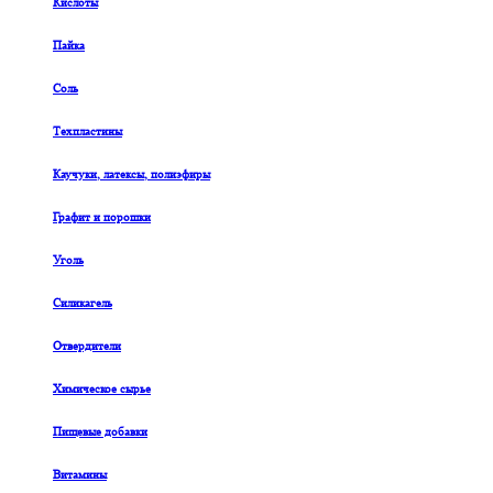
Кислоты
Пайка
Соль
Техпластины
Каучуки, латексы, полиэфиры
Графит и порошки
Уголь
Силикагель
Отвердители
Химическое сырье
Пищевые добавки
Витамины