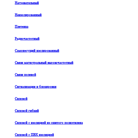
Нагревательный
Неизолированный
Плетенка
Радиочастотный
Самонесущий изолированный
Связи магистральный высокочастотный
Связи полевой
Сигнализации и блокировки
Силовой
Силовой гибкий
Силовой с изоляцией из сшитого полиэтилена
Силовой с ПВХ изоляцией