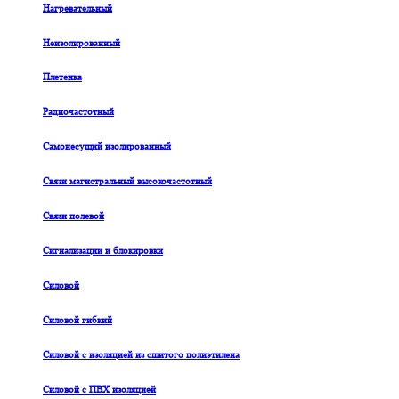
Нагревательный
Неизолированный
Плетенка
Радиочастотный
Самонесущий изолированный
Связи магистральный высокочастотный
Связи полевой
Сигнализации и блокировки
Силовой
Силовой гибкий
Силовой с изоляцией из сшитого полиэтилена
Силовой с ПВХ изоляцией