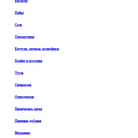
Кислоты
Пайка
Соль
Техпластины
Каучуки, латексы, полиэфиры
Графит и порошки
Уголь
Силикагель
Отвердители
Химическое сырье
Пищевые добавки
Витамины