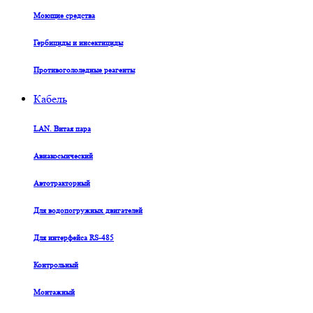
Моющие средства
Гербициды и инсектициды
Противогололедные реагенты
Кабель
LAN. Витая пара
Авиакосмический
Автотракторный
Для водопогружных двигателей
Для интерфейса RS-485
Контрольный
Монтажный