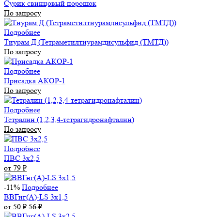
Сурик свинцовый порошок
По запросу
Подробнее
Тиурам Д (Тетраметилтиурамдисульфид (ТМТД))
По запросу
Подробнее
Присадка АКОР-1
По запросу
Подробнее
Тетралин (1,2,3,4-тетрагидронафталин)
По запросу
Подробнее
ПВС 3х2,5
от 79
₽
-11%
Подробнее
ВВГнг(А)-LS 3х1,5
от 50
₽
56
₽