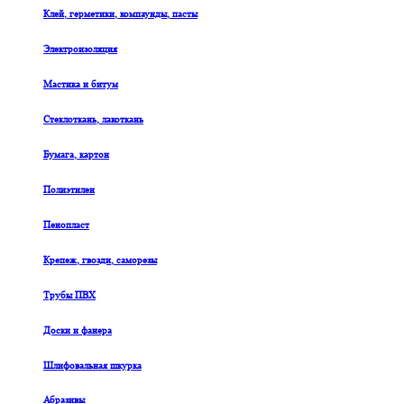
Клей, герметики, компаунды, пасты
Электроизоляция
Мастика и битум
Стеклоткань, лакоткань
Бумага, картон
Полиэтилен
Пенопласт
Крепеж, гвозди, саморезы
Трубы ПВХ
Доски и фанера
Шлифовальная шкурка
Абразивы