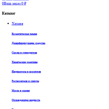
0
Ваш заказ:
0
₽
Каталог
Химия
Косметическая химия
Дезинфицирующие средства
Смолы и отвердители
Химические реактивы
Индикаторы и красители
Растворители и спирты
Масла и смазки
Охлаждающая жидкость