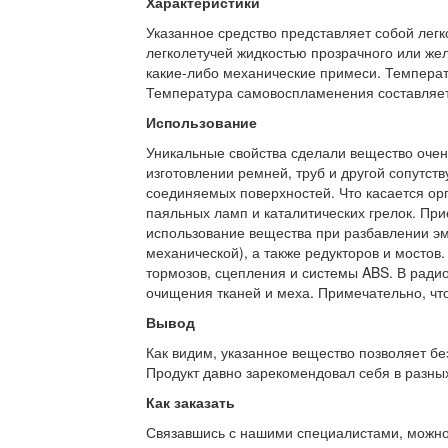
Характеристики
Указанное средство представляет собой лег
легколетучей жидкостью прозрачного или желт
какие-либо механические примеси. Температ
Температура самовоспламенения составляет
Использование
Уникальные свойства сделали вещество очен
изготовлении ремней, труб и другой сопутс
соединяемых поверхностей. Что касается орг
паяльных ламп и каталитических грелок. При
использование вещества при разбавлении эма
механической), а также редукторов и мостов
тормозов, сцепления и системы ABS. В ради
очищения тканей и меха. Примечательно, что
Вывод
Как видим, указанное вещество позволяет бе
Продукт давно зарекомендовал себя в разных
Как заказать
Связавшись с нашими специалистами, можно л