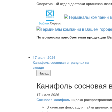
Оперативный отдел доставки организовывает 
По вопросам приобретения продукции Вы
17 июля 2026
Канифоль сосновая в гранулах на
складе
Назад
Канифоль сосновая в
17 июля 2026
Сосновая канифоль
широко распространения 
В качестве флюса для пайки цветных ме
Как эмульгатор в производственных про