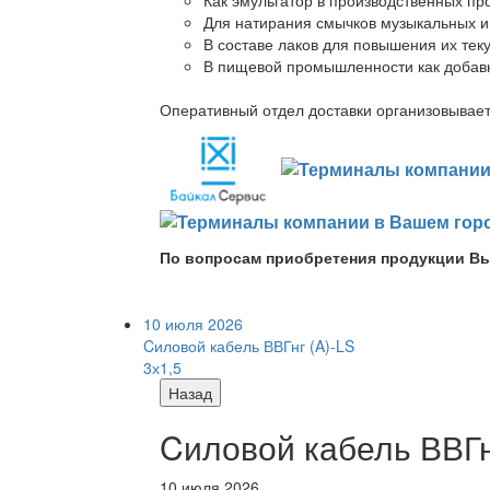
Для натирания смычков музыкальных ин
В составе лаков для повышения их теку
В пищевой промышленности как добав
Оперативный отдел доставки организовывает 
По вопросам приобретения продукции Вы
10 июля 2026
Cиловой кабель ВВГнг (A)-LS
3х1,5
Назад
Cиловой кабель ВВГнг
10 июля 2026