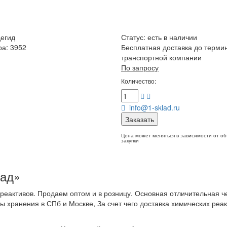
егид
Статус:
есть в наличии
ра: 3952
Бесплатная доставка до терми
транспортной компании
По запросу
Количество:
info@1-sklad.ru
Заказать
Цена может меняться в зависимости от о
закупки
лад»
еактивов. Продаем оптом и в розницу. Основная отличительная ч
ы хранения в СПб и Москве, За счет чего доставка химических реа