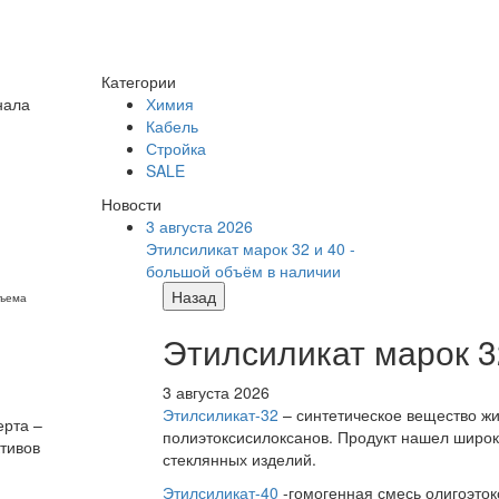
Категории
нала
Химия
Кабель
Стройка
SALE
Новости
3 августа 2026
Этилсиликат марок 32 и 40 -
большой объём в наличии
Назад
бъема
Этилсиликат марок 3
3 августа 2026
Этилсиликат-32
– синтетическое вещество жи
ерта –
полиэтоксисилоксанов. Продукт нашел широк
ктивов
стеклянных изделий.
Этилсиликат-40
-гомогенная смесь олигоэток