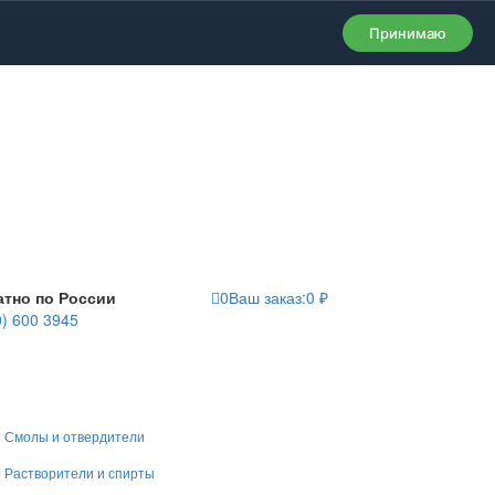
Принимаю
атно по России
0
Ваш заказ:
0
₽
0) 600 3945
Смолы и отвердители
Растворители и спирты