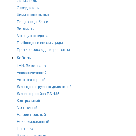
Силикагель
Отвердители
Химическое сырье
Пищевые добавки
Витамины
Моющие средства
Гербициды и инсектициды
Противогололедные реагенты
Кабель
LAN. Витая пара
Авиакосмический
Автотракторный
Для водопогружных двигателей
Для интерфейса RS-485
Контрольный
Монтажный
Нагревательный
Неизолированный
Плетенка
Радиочастотный