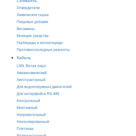
Силикагель
Отвердители
Химическое сырье
Пищевые добавки
Витамины
Моющие средства
Гербициды и инсектициды
Противогололедные реагенты
Кабель
LAN. Витая пара
Авиакосмический
Автотракторный
Для водопогружных двигателей
Для интерфейса RS-485
Контрольный
Монтажный
Нагревательный
Неизолированный
Плетенка
Радиочастотный