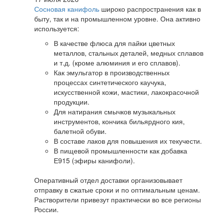
Сосновая канифоль
широко распространения как в
быту, так и на промышленном уровне. Она активно
используется:
В качестве флюса для пайки цветных
металлов, стальных деталей, медных сплавов
и т.д. (кроме алюминия и его сплавов).
Как эмульгатор в производственных
процессах синтетического каучука,
искусственной кожи, мастики, лакокрасочной
продукции.
Для натирания смычков музыкальных
инструментов, кончика бильярдного кия,
балетной обуви.
В составе лаков для повышения их текучести.
В пищевой промышленности как добавка
Е915 (эфиры канифоли).
Оперативный отдел доставки организовывает
отправку в сжатые сроки и по оптимальным ценам.
Растворители привезут практически во все регионы
России.