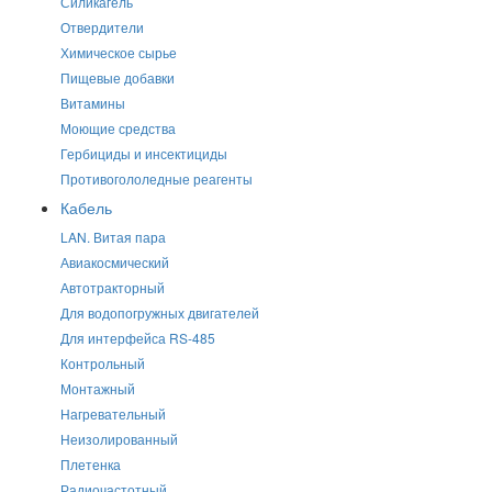
Силикагель
Отвердители
Химическое сырье
Пищевые добавки
Витамины
Моющие средства
Гербициды и инсектициды
Противогололедные реагенты
Кабель
LAN. Витая пара
Авиакосмический
Автотракторный
Для водопогружных двигателей
Для интерфейса RS-485
Контрольный
Монтажный
Нагревательный
Неизолированный
Плетенка
Радиочастотный