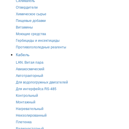
Силикагель
Отвердители
Химическое сырье
Пищевые добавки
Витамины
Моющие средства
Гербициды и инсектициды
Противогололедные реагенты
Кабель
LAN. Витая пара
Авиакосмический
Автотракторный
Для водопогружных двигателей
Для интерфейса RS-485
Контрольный
Монтажный
Нагревательный
Неизолированный
Плетенка
Радиочастотный