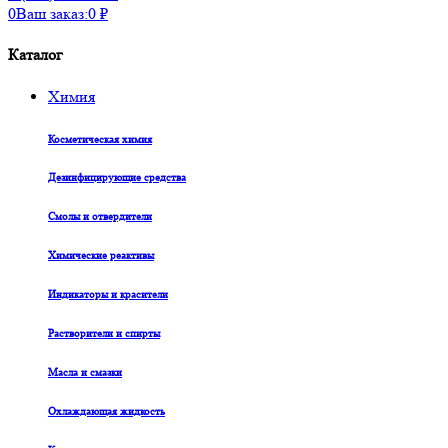
0
Ваш заказ:
0
₽
Каталог
Химия
Косметическая химия
Дезинфицирующие средства
Смолы и отвердители
Химические реактивы
Индикаторы и красители
Растворители и спирты
Масла и смазки
Охлаждающая жидкость