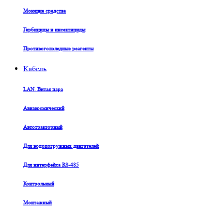
Моющие средства
Гербициды и инсектициды
Противогололедные реагенты
Кабель
LAN. Витая пара
Авиакосмический
Автотракторный
Для водопогружных двигателей
Для интерфейса RS-485
Контрольный
Монтажный