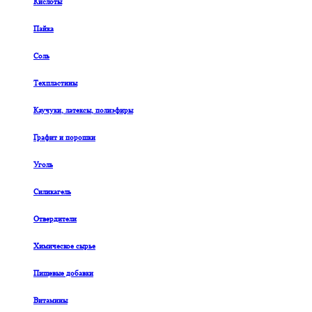
Кислоты
Пайка
Соль
Техпластины
Каучуки, латексы, полиэфиры
Графит и порошки
Уголь
Силикагель
Отвердители
Химическое сырье
Пищевые добавки
Витамины