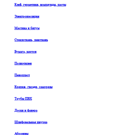
Клей, герметики, компаунды, пасты
Электроизоляция
Мастика и битум
Стеклоткань, лакоткань
Бумага, картон
Полиэтилен
Пенопласт
Крепеж, гвозди, саморезы
Трубы ПВХ
Доски и фанера
Шлифовальная шкурка
Абразивы