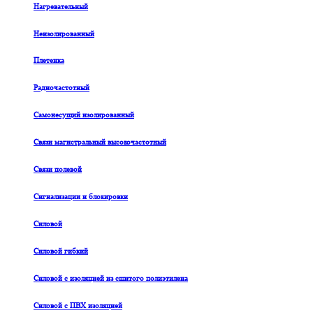
Нагревательный
Неизолированный
Плетенка
Радиочастотный
Самонесущий изолированный
Связи магистральный высокочастотный
Связи полевой
Сигнализации и блокировки
Силовой
Силовой гибкий
Силовой с изоляцией из сшитого полиэтилена
Силовой с ПВХ изоляцией