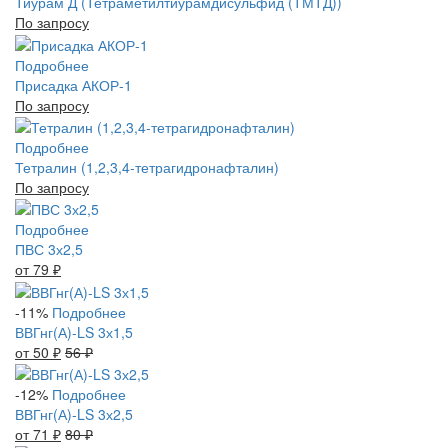
Тиурам Д (Тетраметилтиурамдисульфид (ТМТД))
По запросу
Подробнее
Присадка АКОР-1
По запросу
Подробнее
Тетралин (1,2,3,4-тетрагидронафталин)
По запросу
Подробнее
ПВС 3х2,5
от 79
₽
-11%
Подробнее
ВВГнг(А)-LS 3х1,5
от 50
₽
56
₽
-12%
Подробнее
ВВГнг(А)-LS 3х2,5
от 71
₽
80
₽