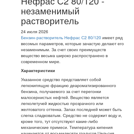
Нефрас С2 80/120 -
незаменимый
растворитель
24 июля 2026
Бензин-растворитель Нефрас С2 80/120
имеет ряд
весомых параметров, которые зачастую делают его
незаменимым. За счет своих преимуществ
вещество весьма широко распространено в
современном мире.
Характеристики
Указанное средство представляет собой
легкокипящую фракцию деароматизированного
бензина, получаемого за счет перегонки
малосернистых нефтей. Вещество является
легколетучей жидкостью прозрачного или
желтоватого оттенка. Запах последней может быть
слегка сладковатым. Средство не содержит воду и,
кроме того, тут отсутствуют какие-либо
механические примеси. Температура кипения
начинается от восьмидесяти градусов Цельсия.