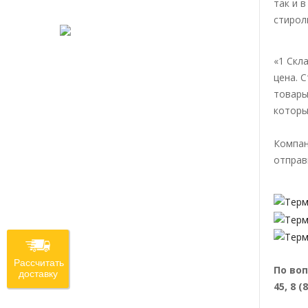
так и 
стирол
«1 Скл
цена. 
товары
которы
Компан
отправ
Рассчитать
По воп
доставку
45, 8 