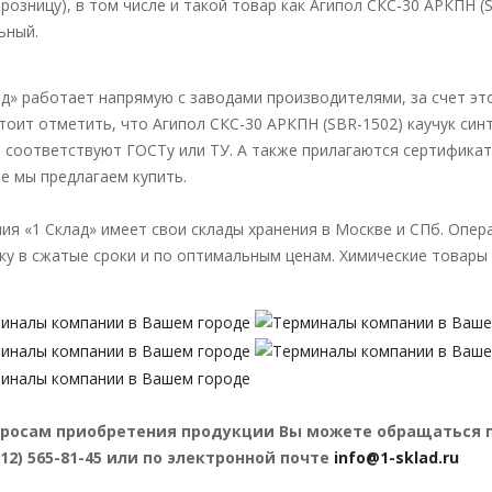
в розницу), в том числе и такой товар как Агипол СКС-30 АРКПН (
ьный.
ад» работает напрямую с заводами производителями, за счет эт
Стоит отметить, что Агипол СКС-30 АРКПН (SBR-1502) каучук син
 соответствуют ГОСТу или ТУ. А также прилагаются сертификат
е мы предлагаем купить.
ия «1 Склад» имеет свои склады хранения в Москве и СПб. Опе
ку в сжатые сроки и по оптимальным ценам. Химические товары 
росам приобретения продукции Вы можете обращаться по те
(812) 565-81-45 или по электронной почте
info@1-sklad.ru