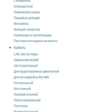
Силикагель
Отвердители
Химическое сырье
Пищевые добавки
Витамины
Моющие средства
Гербициды и инсектициды
Противогололедные реагенты
Кабель
LAN. Витая пара
Авиакосмический
Автотракторный
Для водопогружных двигателей
Для интерфейса RS-485
Контрольный
Монтажный
Нагревательный
Неизолированный
Плетенка
Радиочастотный