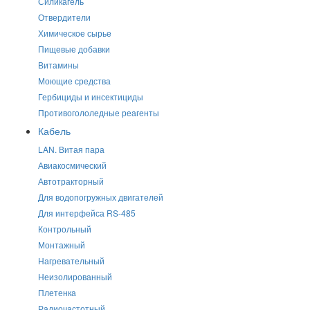
Силикагель
Отвердители
Химическое сырье
Пищевые добавки
Витамины
Моющие средства
Гербициды и инсектициды
Противогололедные реагенты
Кабель
LAN. Витая пара
Авиакосмический
Автотракторный
Для водопогружных двигателей
Для интерфейса RS-485
Контрольный
Монтажный
Нагревательный
Неизолированный
Плетенка
Радиочастотный