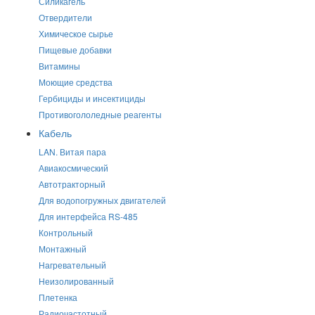
Силикагель
Отвердители
Химическое сырье
Пищевые добавки
Витамины
Моющие средства
Гербициды и инсектициды
Противогололедные реагенты
Кабель
LAN. Витая пара
Авиакосмический
Автотракторный
Для водопогружных двигателей
Для интерфейса RS-485
Контрольный
Монтажный
Нагревательный
Неизолированный
Плетенка
Радиочастотный