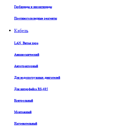
Гербициды и инсектициды
Противогололедные реагенты
Кабель
LAN. Витая пара
Авиакосмический
Автотракторный
Для водопогружных двигателей
Для интерфейса RS-485
Контрольный
Монтажный
Нагревательный