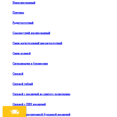
Неизолированный
Плетенка
Радиочастотный
Самонесущий изолированный
Связи магистральный высокочастотный
Связи полевой
Сигнализации и блокировки
Силовой
Силовой гибкий
Силовой с изоляцией из сшитого полиэтилена
Силовой с ПВХ изоляцией
Силовой с пропитанной бумажной изоляцией