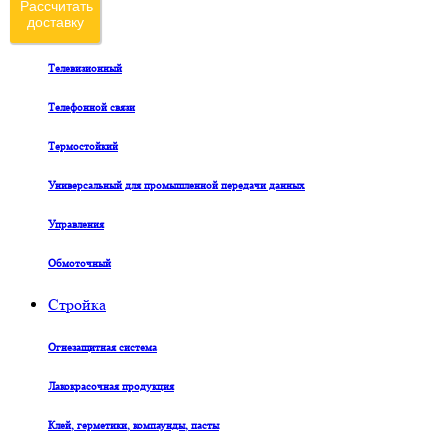
Рассчитать
доставку
Судовой
Телевизионный
Телефонной связи
Термостойкий
Универсальный для промышленной передачи данных
Управления
Обмоточный
Стройка
Огнезащитная система
Лакокрасочная продукция
Клей, герметики, компаунды, пасты