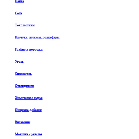
Пайка
Соль
Техпластины
Каучуки, латексы, полиэфиры
Графит и порошки
Уголь
Силикагель
Отвердители
Химическое сырье
Пищевые добавки
Витамины
Моющие средства