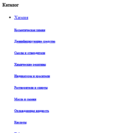
Каталог
Химия
Косметическая химия
Дезинфицирующие средства
Смолы и отвердители
Химические реактивы
Индикаторы и красители
Растворители и спирты
Масла и смазки
Охлаждающая жидкость
Кислоты