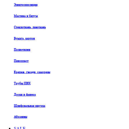
Электроизоляция
Мастика и битум
Стеклоткань, лакоткань
Бумага, картон
Полиэтилен
Пенопласт
Крепеж, гвозди, саморезы
Трубы ПВХ
Доски и фанера
Шлифовальная шкурка
Абразивы
SALE